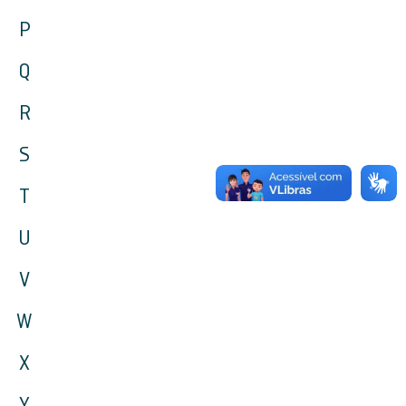
P
Q
R
S
T
U
V
W
X
Y