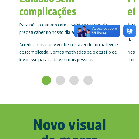
complicações
ef
Para nós, o cuidado com a saúde é essencial e
Acred
precisa caber no nosso dia a dia.
aquel
das p
Acreditamos que viver bem é viver de forma leve e
descomplicada. Somos motivados pelo desafio de
Nós n
levar isso para cada vez mais pessoas.
compr
Novo visual