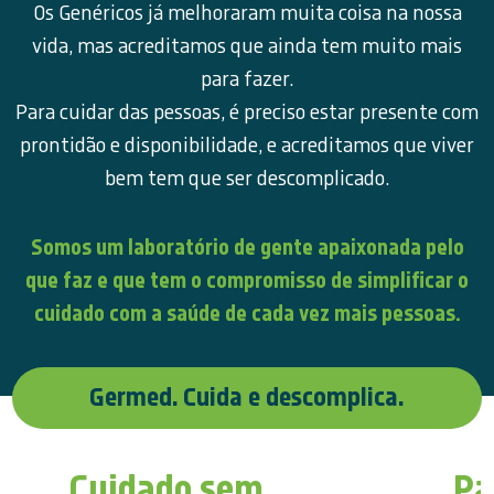
Os Genéricos já melhoraram muita coisa na nossa
vida, mas acreditamos que ainda tem muito mais
para fazer.
Para cuidar das pessoas, é preciso estar presente com
prontidão e disponibilidade, e acreditamos que viver
bem tem que ser descomplicado.
Somos um laboratório de gente apaixonada pelo
que faz e que tem o compromisso de simplificar o
cuidado com a saúde de cada vez mais pessoas.
Germed.
Cuida e descomplica.
Cuidado sem
Pa